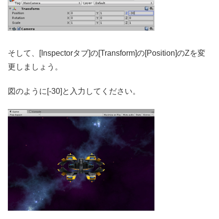
そして、[Inspectorタブ]の[Transform]の[Position]のZを変
更しましょう。
図のように[-30]と入力してください。